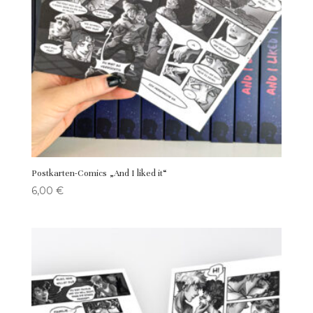
Postkarten-Comics „And I liked it“
6,00
€