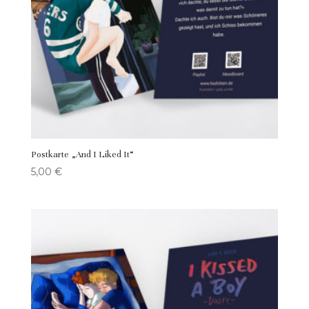
Postkarte „And I Liked It“
5,00
€