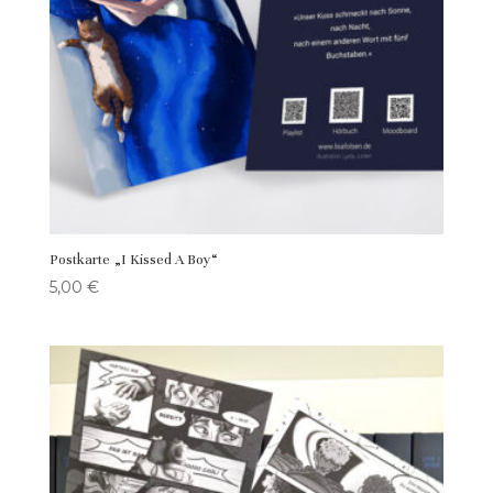
Postkarte „I Kissed A Boy“
5,00
€