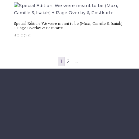
Special Edition: We were meant to be (Maxi, Camille & Isaiah)
+ Page Overlay & Postkarte
30,00
€
1
2
→