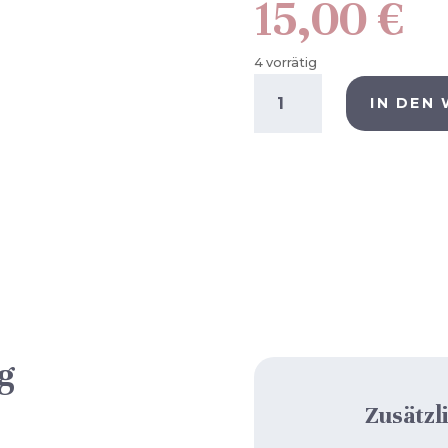
15,00
€
4 vorrätig
Stofftasche
(WWNJAP)
IN DEN
Menge
g
Zusätzl