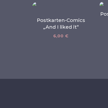
Pos
Postkarten-Comics
„And I liked it“
6,00
€