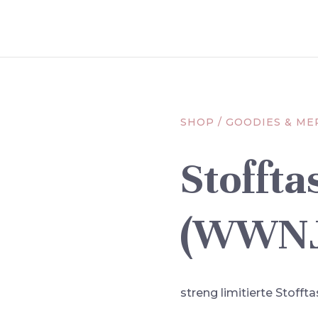
SHOP
/
GOODIES & ME
Stoffta
(WWNJ
streng limitierte Stoff