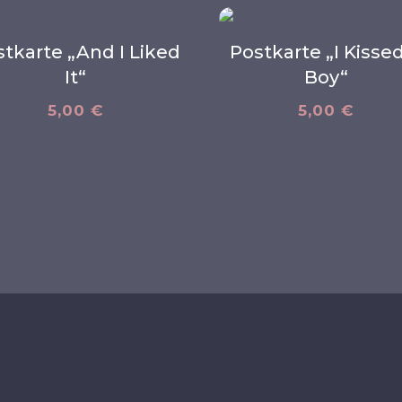
tkarte „And I Liked
Postkarte „I Kisse
It“
Boy“
5,00
€
5,00
€