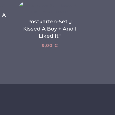
d A
Postkarten-Set „I
Kissed A Boy + And I
Liked It“
9,00
€